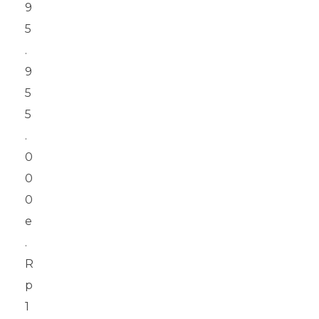
9
5
.
9
5
5
.
0
0
0
R
p
1