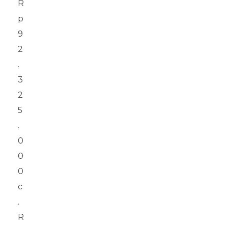
R
p
9
2
.
3
2
5
.
0
0
0
R