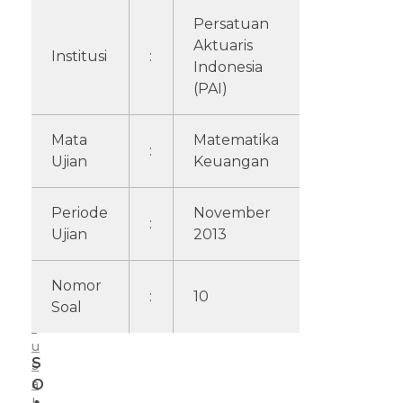
s
e
Persatuan
e
h
Aktuaris
m
Institusi
:
a
Indonesia
t
(PAI)
b
a
n
e
K
Mata
Matematika
:
e
Ujian
Keuangan
r
u
a
2
Periode
November
n
:
g
Ujian
2013
0
a
n
1
Nomor
P
:
10
Soal
e
3
r
u
S
s
a
O
h