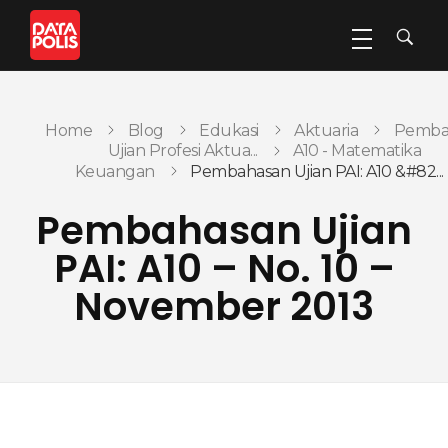
Data Polis
Sumber Media Perasuransian dan Manajemen Risiko
Home
Blog
Edukasi
Aktuaria
Pemba
Ujian Profesi Aktua...
A10 - Matematika
Keuangan
Pembahasan Ujian PAI: A10 &#82...
Pembahasan Ujian
PAI: A10 – No. 10 –
November 2013