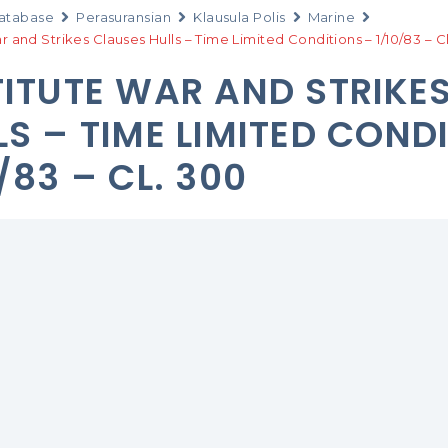
atabase
Perasuransian
Klausula Polis
Marine
ar and Strikes Clauses Hulls – Time Limited Conditions – 1/10/83 – C
TITUTE WAR AND STRIKE
LS – TIME LIMITED COND
/83 – CL. 300