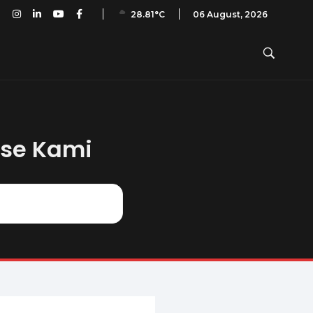
an PAI: A10 – No. 13 – November 2016
06 August, 2026
28.81°C
ase Kami