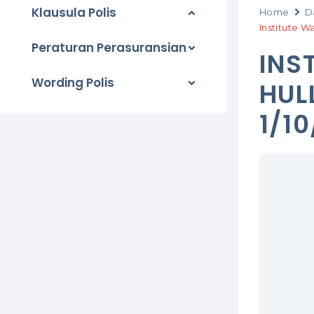
Klausula Polis
Home
D
Institute W
Peraturan Perasuransian
INS
Wording Polis
HUL
1/10