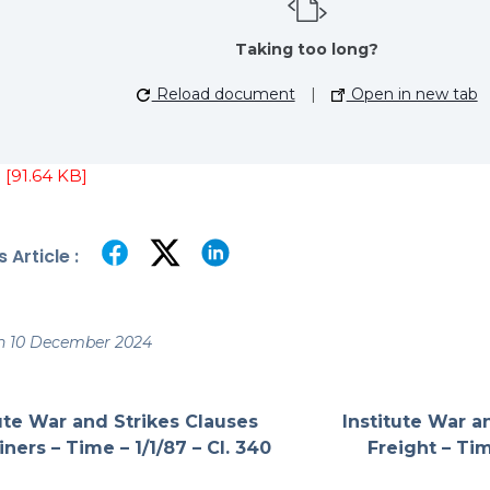
Taking too long?
Reload document
|
Open in new tab
[91.64 KB]
 Article :
n 10 December 2024
tute War and Strikes Clauses
Institute War a
ners – Time – 1/1/87 – Cl. 340
Freight – Tim