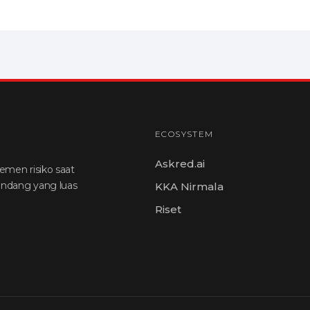
ECOSYSTEM
Askred.ai
emen risiko saat
andang yang luas
KKA Nirmala
Riset