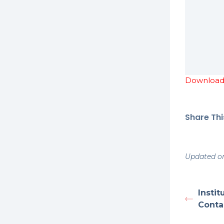
Download 
Share This
Updated o
Insti
Contai