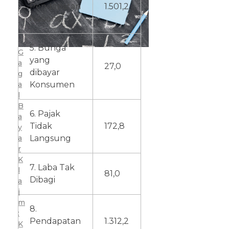
Pendapatan
1.501,2
Nasional
5. Bunga
G
yang
a
27,0
dibayar
g
a
Konsumen
l
B
6. Pajak
a
Tidak
172,8
y
a
Langsung
r
K
7. Laba Tak
l
81,0
Dibagi
a
i
m
8.
:
Pendapatan
1.312,2
K