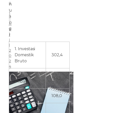
o
n
.
u
1
a
–
n
A
g
p
)
r
i
l
1. Investasi
2
Domestik
302,4
0
Bruto
2
4
2. Pajak
124,2
Pribadi
3. Ekspor
108,0
4.